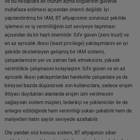
ve bu hesaplara ait oturum açma bilgilerinin güvenle
muhafaza edilmesi açısından önemli değildir. İyi
yapılandırılmış bir IAM, BT altyapısının sorunsuz şekilde
işlemesi ve iş verimliliğinin üst seviyeye taşınması
açısından da bir hayli önemlidir. Sıfır güven (zero trust) ve
en az ayrıcalık ilkesi (least privilege) yaklaşımlarını en iyi
şekilde destekleyen gelişmiş bir IAM sistemi,
çalışanlarınızın yer ve zaman fark etmeksizin, yüksek
verimlilikle çalışmasını kolaylaştırır. Sıfır güven ve en az
ayrıcalık ilkesi yaklaşımlardan hareketle çalışanlara ya da
bireysel bazda düşünürsek son kullanıcılara, sadece erişim
ihtiyacı duydukları alanlarda erişim izni verilmesini
sağlaysan sistem müşteri, tedarikçi ve yükleniciler ile de
entegre edildiğinde hem verimliliği yukarı çekebilir hem de
maliyetleri hatırı sayılır seviyede azaltabilir.
Öte yandan söz konusu sistem, BT altyapınızı siber