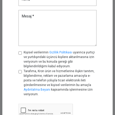
sayesinde ağı tehdit eden siber saldırganların ağdan izole
şekilde inşa edilen bir güvenlik mimarisine ulaşması bir
hayli zorlaşıyor.
Mesaj *
Kimlik ve Erişim Yönetimi süreçlerinde olmazsa olmaz
uygulamalar arasında yer alan Parola Kasası ve Oturum
Yöneticisi (Session Manager) gibi çözümleri de içinde
bulunduran Ayrıcalıklı Erişim Yönetimi (PAM) çözümleri
Kişisel verilerimin
Gizlilik Politikası
uyarınca yurtiçi
bünyesinde MFA ve AAA (authorization, authentication,
ve yurtdışındaki üçüncü kişilere aktarılmasına izin
accounting) ürünlerini de barındırmaktadır. Kron olarak
veriyorum ve bu konuda gereği gibi
bilgilendirildiğimi kabul ediyorum.
gelişmiş siber güvenlik protokollerini PAM, MFA, AAA
Tarafıma, Kron ürün ve hizmetlerine ilişkin tanıtım,
protokollerini
Single Connect
ve
Marta AAA
ürünlerimizde
bilgilendirme, reklam ve pazarlama amacıyla e-
posta ve telefon yoluyla ticari elektronik ileti
bir araya getiriyoruz.
gönderilmesine ve kişisel verilerimin bu amaçla
Aydınlatma Beyanı
kapsamında işlenmesine izin
Siz de tüm bu çözümlerden bütüncül şekilde
veriyorum.
yararlanabilmek için dünya çapında kendi sektörlerinin lider
şirketlerinin tercih ettiği
Kron
çözümleri PAM, MFA ve AAA
teknolojileri hakkında bilgi edinmek için alanlarında uzman