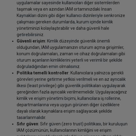
uygulamalar sayesinde kullanıcıları diğer sistemlerden
taşımak veya en azından IAM ortamınızdaki İnsan
Kaynakları dizini gibi diğer kullanıcı dizinleriyle senkronize
çalışması gereken durumlarda, kurum içinde kimlik
yönetiminizi kolaylaştırabilir ve daha güvenli hale
getirebilirsiniz.
Güvenli erişim
: Kimlik düzeyinde güvenlik önemli
olduğundan, IAM uygulamanızın oturum açma girişimler,
konum doğrulamaları, zaman ve cihaz doğrulamaları gibi
oturum açanların kimliklerini yeterli ve verimli bir şekilde
doğruladığından emin olmalısınız.
Politika temelli kontroller
: Kullanıcılara yalnızca gerekli
görevleri yerine getirme yetkisi verilmeli ve en az ayrıcalık
ilkesi (least privilege) gibi güvenlik politikaları uygulayarak
gereğinden fazla ayrıcalık verilmemelidir. Uygulayacağınız
kimlik ve erişim yönetimi biçimi, kullanıcılara iş rollerine,
departmanlarına veya uygun görünen diğer özelliklere
dayalı olarak kaynaklara erişim sağlayacak şekilde
tasarlanmalıdır.
Sıfır güven
: Sıfır güven (zero trust) politikası, bir kuruluşun
IAM çözümünün, kullanıcılarının kimliğini ve erişim