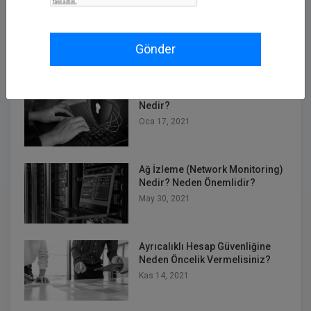
çalışma arkadaşlarımızla iletişime
geçebilirsiniz
.
Gönder
Öne
Çıkanlar
Ayrıcalıklı Erişim Yönetimi (PAM)
Nedir?
Oca 17, 2021
Ağ İzleme (Network Monitoring)
Nedir? Neden Önemlidir?
May 30, 2021
Ayrıcalıklı Hesap Güvenliğine
Neden Öncelik Vermelisiniz?
Kas 14, 2021