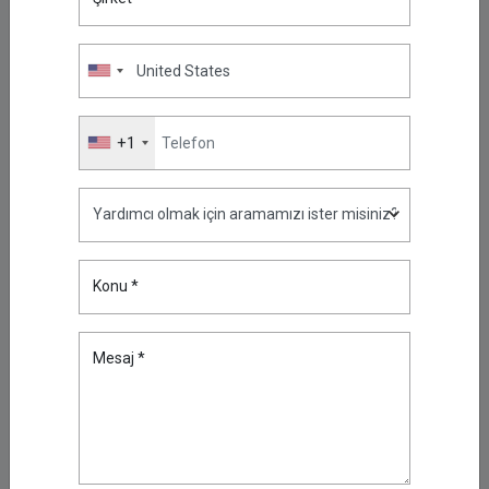
üzere tasarlandı. 2026 planlaması yapan kurumlar için soru
artık “PAM ve veri erişim yönetişimine yatırım yapmalı
mıyız?” değil; “bunları ne kadar hızlı şekilde olgunlaştırıp
güvenliğin merkezine koyabiliriz?”
+1
Öne
Çıkanlar
Ayrıcalıklı Erişim Yönetimi (PAM)
Nedir?
Oca 17, 2021
Konu *
Ağ İzleme (Network Monitoring)
Mesaj *
Nedir? Neden Önemlidir?
May 30, 2021
Ayrıcalıklı Hesap Güvenliğine