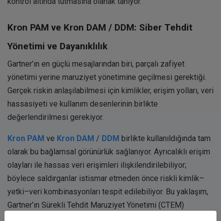
kontrol altında tutmasına olanak tanıyor.
Kron PAM ve Kron DAM / DDM: Siber Tehdit
Yönetimi ve Dayanıklılık
Gartner’ın en güçlü mesajlarından biri, parçalı zafiyet
yönetimi yerine maruziyet yönetimine geçilmesi gerektiği.
Gerçek riskin anlaşılabilmesi için kimlikler, erişim yolları, veri
hassasiyeti ve kullanım desenlerinin birlikte
değerlendirilmesi gerekiyor.
Kron PAM
ve
Kron DAM
/
DDM
birlikte kullanıldığında tam
olarak bu bağlamsal görünürlük sağlanıyor. Ayrıcalıklı erişim
olayları ile hassas veri erişimleri ilişkilendirilebiliyor;
böylece saldırganlar istismar etmeden önce riskli kimlik–
yetki–veri kombinasyonları tespit edilebiliyor. Bu yaklaşım,
Gartner’ın Sürekli Tehdit Maruziyet Yönetimi (CTEM)
modelini doğrudan destekliyor.