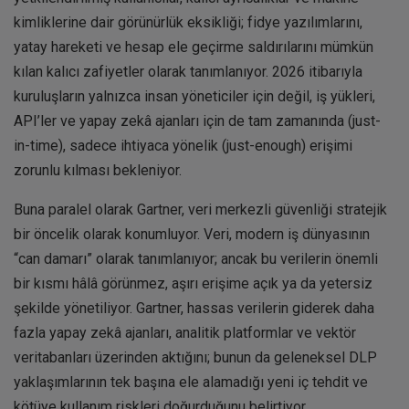
kimliklerine dair görünürlük eksikliği; fidye yazılımlarını,
yatay hareketi ve hesap ele geçirme saldırılarını mümkün
kılan kalıcı zafiyetler olarak tanımlanıyor. 2026 itibarıyla
kuruluşların yalnızca insan yöneticiler için değil, iş yükleri,
API’ler ve yapay zekâ ajanları için de tam zamanında (just-
in-time), sadece ihtiyaca yönelik (just-enough) erişimi
zorunlu kılması bekleniyor.
Buna paralel olarak Gartner, veri merkezli güvenliği stratejik
bir öncelik olarak konumluyor. Veri, modern iş dünyasının
“can damarı” olarak tanımlanıyor; ancak bu verilerin önemli
bir kısmı hâlâ görünmez, aşırı erişime açık ya da yetersiz
şekilde yönetiliyor. Gartner, hassas verilerin giderek daha
fazla yapay zekâ ajanları, analitik platformlar ve vektör
veritabanları üzerinden aktığını; bunun da geleneksel DLP
yaklaşımlarının tek başına ele alamadığı yeni iç tehdit ve
kötüye kullanım riskleri doğurduğunu belirtiyor.