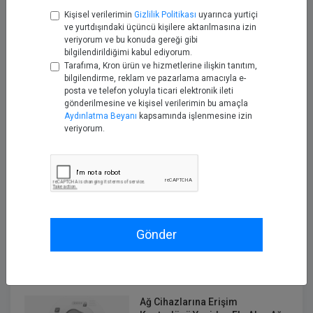
Neden Öncelik Vermelisiniz?
Kişisel verilerimin
Gizlilik Politikası
uyarınca yurtiçi
Kas 14, 2021
ve yurtdışındaki üçüncü kişilere aktarılmasına izin
veriyorum ve bu konuda gereği gibi
bilgilendirildiğimi kabul ediyorum.
Tarafıma, Kron ürün ve hizmetlerine ilişkin tanıtım,
Log4j Güvenlik Açığı Nedir?
bilgilendirme, reklam ve pazarlama amacıyla e-
Nasıl Korunabilirsiniz?
posta ve telefon yoluyla ticari elektronik ileti
Ara 26, 2021
gönderilmesine ve kişisel verilerimin bu amaçla
Aydınlatma Beyanı
kapsamında işlenmesine izin
veriyorum.
Kurumlarınız için Kritik Olan
Verinizi Güvenceye Alın: Kron
DAM & DDM ile Hassas Veri Keşfi
ve Veri Koruması
Nis 16, 2025
Veri İhlallerinin Artan Maliyeti:
Gönder
Kron PAM ve DAM&DDM ile
Çözümler
Nis 29, 2025
Ağ Cihazlarına Erişim