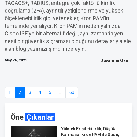
TACACS+, RADIUS, entegre çok faktörlü kimlik
doğrulama (2FA), ayrıntılı yetkilendirme ve yüksek
ölçeklenebilirlik gibi yetenekler, Kron PAM’in
temelinde yer alıyor. Kron PAM’in neden yalnızca
Cisco ISE’ye bir alternatif değil, aynı zamanda yeni
nesil bir güvenlik sıçraması olduğunu detaylarıyla ele
alan blog yazımızı şimdi inceleyin.
May 26, 2025
Devamını Oku→
1
2
3
4
5
...
60
Öne
Çıkanlar
Yüksek Erişilebilirlik, Düşük
Karmaşa: Kron PAM ile Sade,