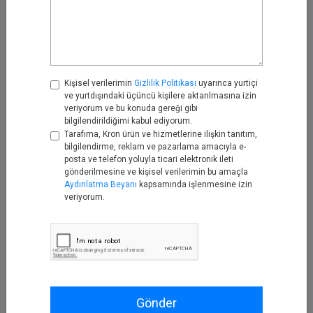
Haz 11, 2025
Geleceğin Güvenliği: Kron AAA
ile Çoklu AVP Kontrolü
Kas 25, 2025
Kişisel verilerimin
Gizlilik Politikası
uyarınca yurtiçi
ve yurtdışındaki üçüncü kişilere aktarılmasına izin
veriyorum ve bu konuda gereği gibi
bilgilendirildiğimi kabul ediyorum.
Firewall Loglarını Kron
Tarafıma, Kron ürün ve hizmetlerine ilişkin tanıtım,
Telemetry Pipeline ile IPDR’a
bilgilendirme, reklam ve pazarlama amacıyla e-
Dönüştürmek
posta ve telefon yoluyla ticari elektronik ileti
Kas 28, 2025
gönderilmesine ve kişisel verilerimin bu amaçla
Aydınlatma Beyanı
kapsamında işlenmesine izin
veriyorum.
2026 Siber Güvenlik Öngörüleri:
Kron PAM ve Kron DAM / DDM
Neden Merkezde?
Oca 05, 2026
Kron Telemetry Pipeline ile
Güvenlik ve Denetim amaçlı Log
Gönder
Yönlendirme: Bir MSSP