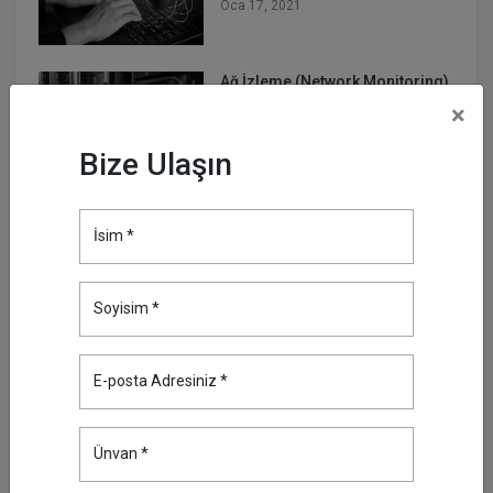
Oca 17, 2021
Ağ İzleme (Network Monitoring)
Nedir? Neden Önemlidir?
×
May 30, 2021
Bize Ulaşın
Ayrıcalıklı Hesap Güvenliğine
Neden Öncelik Vermelisiniz?
İsim *
Kas 14, 2021
Soyisim *
Log4j Güvenlik Açığı Nedir?
Nasıl Korunabilirsiniz?
Ara 26, 2021
E-posta Adresiniz *
Kurumlarınız için Kritik Olan
Ünvan *
Verinizi Güvenceye Alın: Kron
DAM & DDM ile Hassas Veri Keşfi