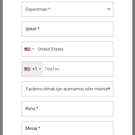
ve Veri Koruması
Nis 16, 2025
Veri İhlallerinin Artan Maliyeti:
Kron PAM ve DAM&DDM ile
Şirket *
Çözümler
Nis 29, 2025
Ağ Cihazlarına Erişim
Kontrolünü Yeniden Ele Alın: Ağ
Altyapısı İçin PAM Yaklaşımı
+1
May 26, 2025
Yüksek Erişilebilirlik, Düşük
Karmaşa: Kron PAM ile Sade,
Güvenli ve Ölçeklenebilir Bir
Yaklaşım
Konu *
May 29, 2025
Üst Düzey Oturum Güvenliği:
Kron PAM’in Gelişmiş Oturum
Mesaj *
Politikalarını Keşfedin