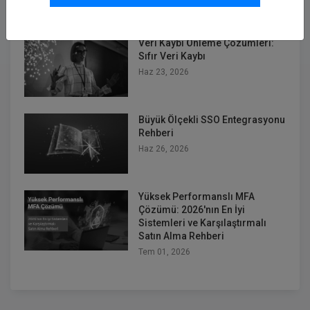
Kullanım Senaryosu
May 12, 2026
Veri Kaybı Önleme Çözümleri:
Sıfır Veri Kaybı
Haz 23, 2026
Büyük Ölçekli SSO Entegrasyonu
Rehberi
Haz 26, 2026
Yüksek Performanslı MFA
Çözümü: 2026'nın En İyi
Sistemleri ve Karşılaştırmalı
Satın Alma Rehberi
Tem 01, 2026