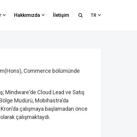
r
Hakkımızda
İletişim
TR
B. Com(Hons), Commerce bölümünde
iş; Mindware'de Cloud Lead ve Satış
 Bölge Müdürü, Mobihastra'da
. Kron'da çalışmaya başlamadan önce
 olarak çalışmaktaydı.