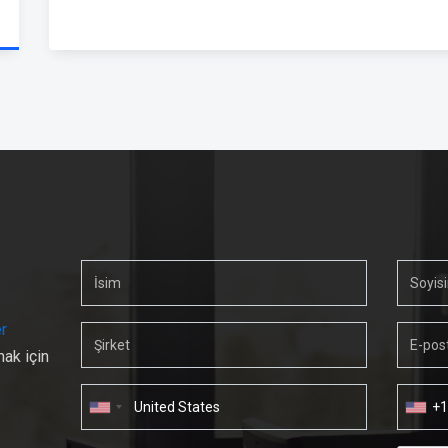
r
mak için
+